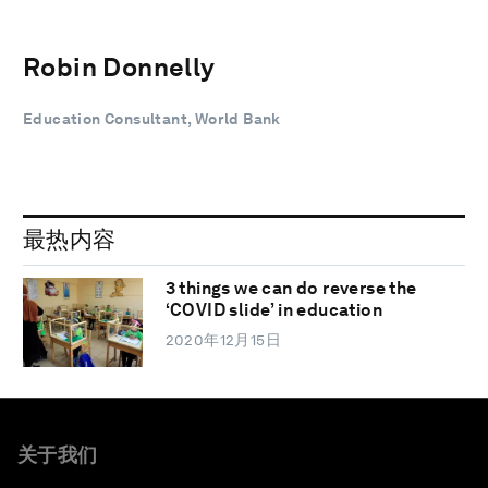
Robin Donnelly
Education Consultant, World Bank
最热内容
3 things we can do reverse the
‘COVID slide’ in education
2020年12月15日
关于我们