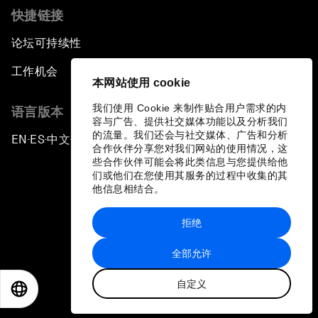
快捷链接
论坛可持续性
工作机会
本网站使用 cookie
我们使用 Cookie 来制作贴合用户需求的内
语言版本
容与广告、提供社交媒体功能以及分析我们
的流量。我们还会与社交媒体、广告和分析
EN
ES
中文
日本語
▪
▪
▪
合作伙伴分享您对我们网站的使用情况，这
些合作伙伴可能会将此类信息与您提供给他
们或他们在您使用其服务的过程中收集的其
他信息相结合。
拒绝
隐私政策和服务条款
全部允许
站点地图
自定义
©
2026
世界经济论坛
EN
ES
中文
日本語