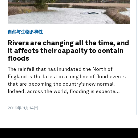
自然与生物多样性
Rivers are changing all the time, and
it affects their capacity to contain
floods
The rainfall that has inundated the North of
England is the latest in a long line of flood events
that are becoming the country’s new normal.
Indeed, across the world, flooding is expecte...
2019年11月14日