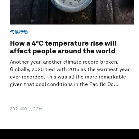
气候行动
How a 4°C temperature rise will
affect people around the world
Another year, another climate record broken.
Globally, 2020 tied with 2016 as the warmest year
ever recorded. This was all the more remarkable
given that cool conditions in the Pacific Oc...
2021年01月22日