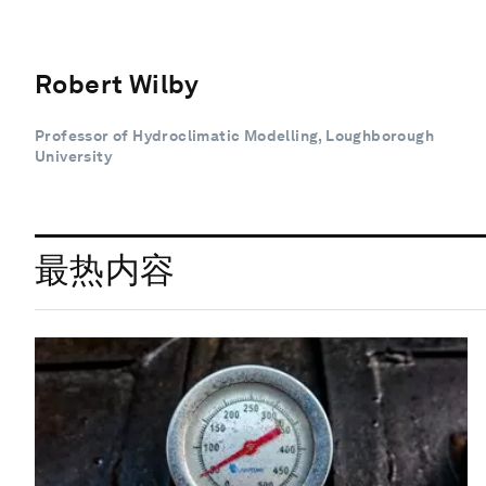
Robert Wilby
Professor of Hydroclimatic Modelling, Loughborough
University
最热内容