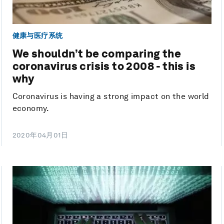
健康与医疗系统
We shouldn’t be comparing the
coronavirus crisis to 2008 - this is
why
Coronavirus is having a strong impact on the world
economy.
2020年04月01日