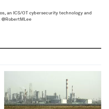
os, an ICS/OT cybersecurity technology and
at @RobertMLee