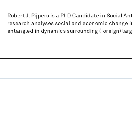
Robert J. Pijpers is a PhD Candidate in Social An
research analyses social and economic change in 
entangled in dynamics surrounding (foreign) lar