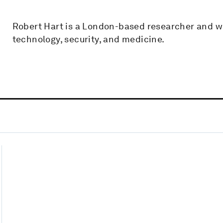
Robert Hart is a London-based researcher and wri
technology, security, and medicine.