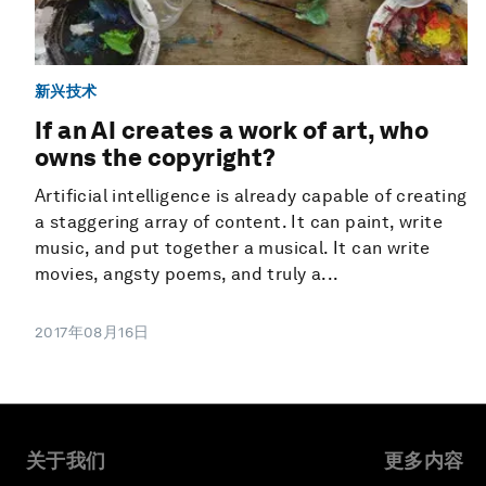
新兴技术
If an AI creates a work of art, who
owns the copyright?
Artificial intelligence is already capable of creating
a staggering array of content. It can paint, write
music, and put together a musical. It can write
movies, angsty poems, and truly a...
2017年08月16日
关于我们
更多内容