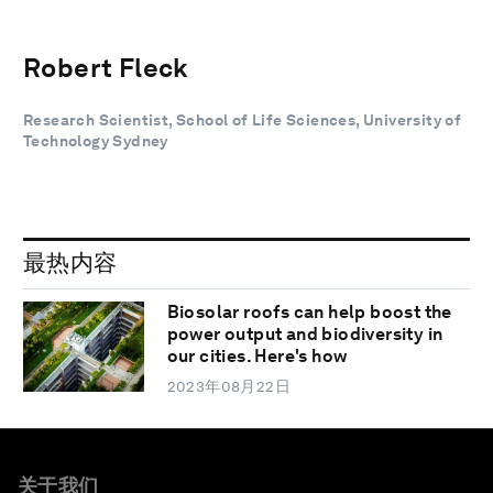
Robert Fleck
Research Scientist, School of Life Sciences, University of
Technology Sydney
最热内容
Biosolar roofs can help boost the
power output and biodiversity in
our cities. Here's how
2023年08月22日
关于我们