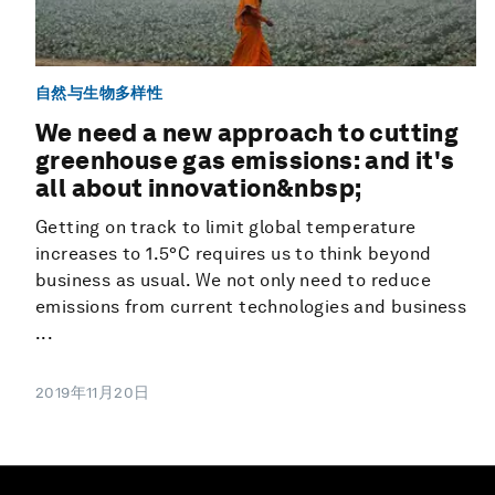
自然与生物多样性
We need a new approach to cutting
greenhouse gas emissions: and it's
all about innovation&nbsp;
Getting on track to limit global temperature
increases to 1.5°C requires us to think beyond
business as usual. We not only need to reduce
emissions from current technologies and business
...
2019年11月20日