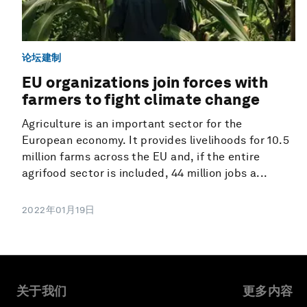
论坛建制
EU organizations join forces with
farmers to fight climate change
Agriculture is an important sector for the
European economy. It provides livelihoods for 10.5
million farms across the EU and, if the entire
agrifood sector is included, 44 million jobs a...
2022年01月19日
关于我们
更多内容