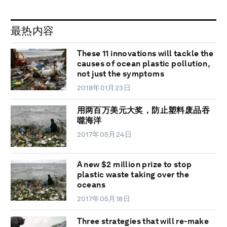
最热内容
These 11 innovations will tackle the
causes of ocean plastic pollution,
not just the symptoms
2018年01月23日
用两百万美元大奖，防止塑料废品吞
噬海洋
2017年05月24日
A new $2 million prize to stop
plastic waste taking over the
oceans
2017年05月18日
Three strategies that will re-make