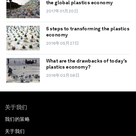
the global plastics economy
2017年01月20日
5 steps to transforming the plastics
economy
2016年05月27日
What are the drawbacks of today's
plastics economy?
2016年03月08日
关于我们
我们的策略
关于我们