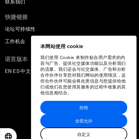
联系我们
快捷链接
论坛可持续性
工作机会
本网站使用 cookie
我们使用 Cookie 来制作贴合用户需求的内
语言版本
容与广告、提供社交媒体功能以及分析我们
的流量。我们还会与社交媒体、广告和分析
EN
ES
中文
日本語
▪
▪
▪
合作伙伴分享您对我们网站的使用情况，这
些合作伙伴可能会将此类信息与您提供给他
们或他们在您使用其服务的过程中收集的其
他信息相结合。
拒绝
隐私政策和服务条款
全部允许
站点地图
自定义
©
2026
世界经济论坛
EN
ES
中文
日本語