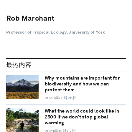
Rob Marchant
Professor of Tropical Ecology, University of York
最热内容
Why mountains are important for
biodiversity and how we can
protect them
2023年01月26日
What the world could look like in
2500 if we don't stop global
warming
2021年10月07日