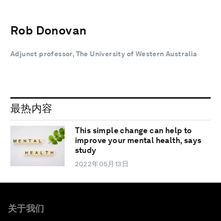
Rob Donovan
Adjunct professor, The University of Western Australia
最热内容
This simple change can help to
improve your mental health, says
study
2022年05月13日
关于我们