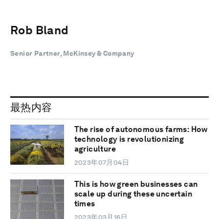
Rob Bland
Senior Partner, McKinsey & Company
最热内容
The rise of autonomous farms: How
technology is revolutionizing
agriculture
2023年07月04日
This is how green businesses can
scale up during these uncertain
times
2023年03月16日