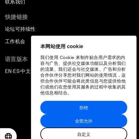
联系我们
快捷链接
论坛可持续性
工作机会
本网站使用 cookie
我们使用 Cookie 来制作贴合用户需求的内
语言版本
容与广告、提供社交媒体功能以及分析我们
的流量。我们还会与社交媒体、广告和分析
EN
ES
中文
日本語
▪
▪
▪
合作伙伴分享您对我们网站的使用情况，这
些合作伙伴可能会将此类信息与您提供给他
们或他们在您使用其服务的过程中收集的其
他信息相结合。
拒绝
隐私政策和服务条款
全部允许
站点地图
自定义
©
2026
世界经济论坛
EN
ES
中文
日本語