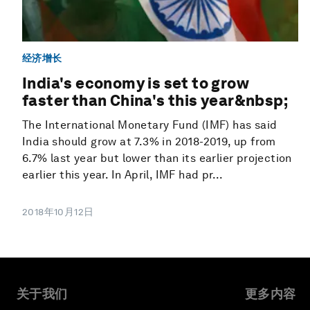
经济增长
India's economy is set to grow
faster than China's this year&nbsp;
The International Monetary Fund (IMF) has said
India should grow at 7.3% in 2018-2019, up from
6.7% last year but lower than its earlier projection
earlier this year. In April, IMF had pr...
2018年10月12日
关于我们
更多内容