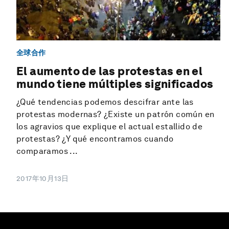
全球合作
El aumento de las protestas en el
mundo tiene múltiples significados
¿Qué tendencias podemos descifrar ante las
protestas modernas? ¿Existe un patrón común en
los agravios que explique el actual estallido de
protestas? ¿Y qué encontramos cuando
comparamos ...
2017年10月13日