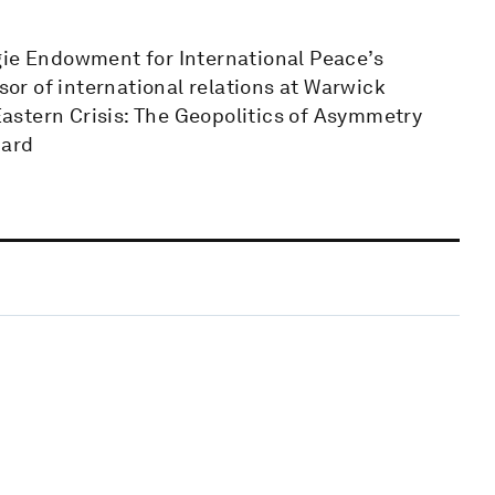
gie Endowment for International Peace’s
r of international relations at Warwick
 Eastern Crisis: The Geopolitics of Asymmetry
hard