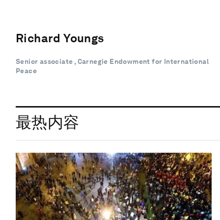
Richard Youngs
Senior associate , Carnegie Endowment for International
Peace
最热内容