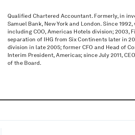
Qualified Chartered Accountant. Formerly, in inv
Samuel Bank, New York and London. Since 1992, w
including COO, Americas Hotels division; 2003, F
separation of IHG from Six Continents later in 20
division in late 2005; former CFO and Head of C
Interim President, Americas; since July 2011, 
of the Board.