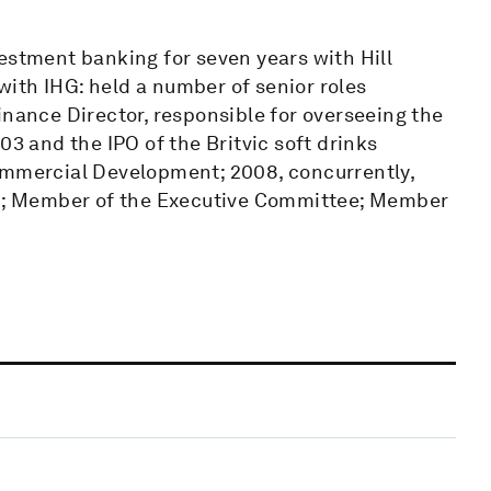
estment banking for seven years with Hill
ith IHG: held a number of senior roles
inance Director, responsible for overseeing the
03 and the IPO of the Britvic soft drinks
ommercial Development; 2008, concurrently,
CEO; Member of the Executive Committee; Member