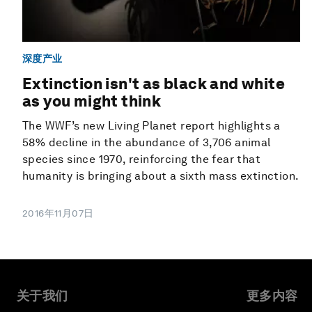
深度产业
Extinction isn't as black and white
as you might think
The WWF’s new Living Planet report highlights a
58% decline in the abundance of 3,706 animal
species since 1970, reinforcing the fear that
humanity is bringing about a sixth mass extinction.
2016年11月07日
关于我们
更多内容