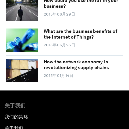
How could you use the IoT in your
business?
2015年06月29日
What are the business benefits of
the Internet of Things?
2015年06月25日
How the network economy Is
revolutionizing supply chains
2015年01月14日
关于我们
我们的策略
关于我们