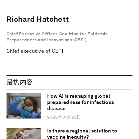
Richard Hatchett
Chief Executive Officer, Coalition for Epidemic
Preparedness and Innovations (CEPI)
Chief executive of CEPI
最热内容
How AI is reshaping global
preparedness for infectious
disease
2026年01月23日
Is there a regional solution to
vaccine inequity?