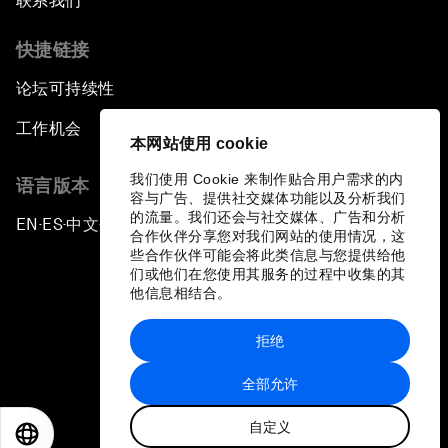
联系我们
快捷链接
论坛可持续性
工作机会
本网站使用 cookie
我们使用 Cookie 来制作贴合用户需求的内
语言版本
容与广告、提供社交媒体功能以及分析我们
的流量。我们还会与社交媒体、广告和分析
EN
ES
中文
日本語
▪
▪
▪
合作伙伴分享您对我们网站的使用情况，这
些合作伙伴可能会将此类信息与您提供给他
们或他们在您使用其服务的过程中收集的其
他信息相结合。
拒绝
隐私政策和服务条款
全部允许
站点地图
自定义
©
2026
世界经济论坛
EN
ES
中文
日本語