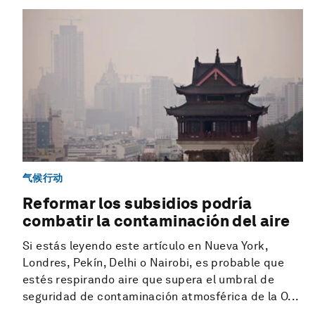
气候行动
Reformar los subsidios podría
combatir la contaminación del aire
Si estás leyendo este artículo en Nueva York,
Londres, Pekín, Delhi o Nairobi, es probable que
estés respirando aire que supera el umbral de
seguridad de contaminación atmosférica de la O...