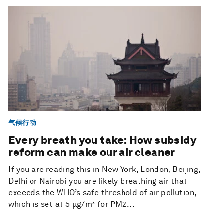
气候行动
Every breath you take: How subsidy
reform can make our air cleaner
If you are reading this in New York, London, Beijing,
Delhi or Nairobi you are likely breathing air that
exceeds the WHO’s safe threshold of air pollution,
which is set at 5 µg/m³ for PM2...