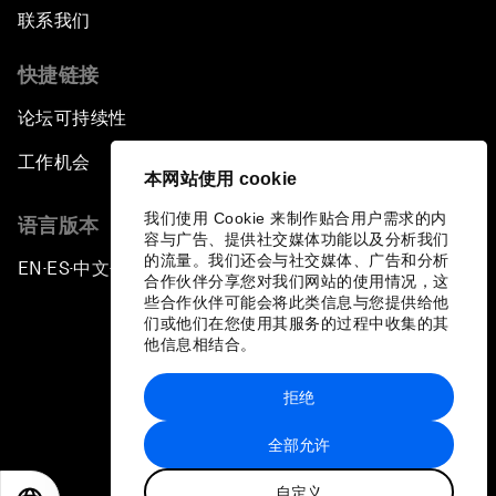
联系我们
快捷链接
论坛可持续性
工作机会
本网站使用 cookie
我们使用 Cookie 来制作贴合用户需求的内
语言版本
容与广告、提供社交媒体功能以及分析我们
的流量。我们还会与社交媒体、广告和分析
EN
ES
中文
日本語
▪
▪
▪
合作伙伴分享您对我们网站的使用情况，这
些合作伙伴可能会将此类信息与您提供给他
们或他们在您使用其服务的过程中收集的其
他信息相结合。
拒绝
隐私政策和服务条款
全部允许
站点地图
自定义