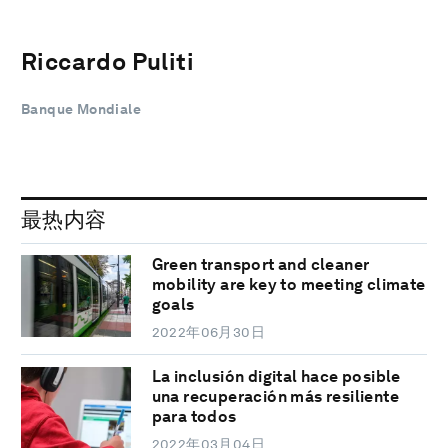
Riccardo Puliti
Banque Mondiale
最热内容
Green transport and cleaner
mobility are key to meeting climate
goals
2022年06月30日
La inclusión digital hace posible
una recuperación más resiliente
para todos
2022年03月04日