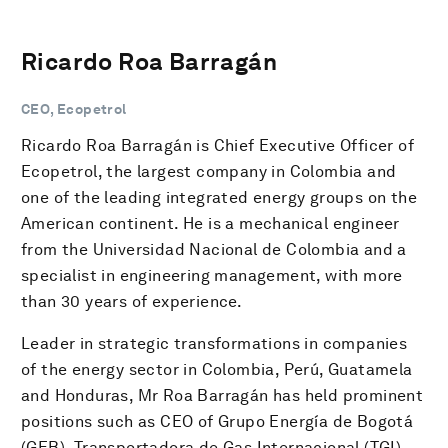
Ricardo Roa Barragán
CEO, Ecopetrol
Ricardo Roa Barragán is Chief Executive Officer of
Ecopetrol, the largest company in Colombia and
one of the leading integrated energy groups on the
American continent. He is a mechanical engineer
from the Universidad Nacional de Colombia and a
specialist in engineering management, with more
than 30 years of experience.
Leader in strategic transformations in companies
of the energy sector in Colombia, Perú, Guatamela
and Honduras, Mr Roa Barragán has held prominent
positions such as CEO of Grupo Energía de Bogotá
(GEB), Transportadora de Gas Internacional (TGI)