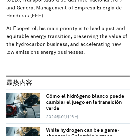
and General Management of Empresa Energía de
Honduras (EEH).
At Ecopetrol, his main priority is to lead a just and
equitable energy transition, preserving the value of
the hydrocarbon business, and accelerating new
low emissions energy businesses.
最热内容
Cómo el hidrógeno blanco puede
cambiar el juego en la transición
verde
2024年01月16日
White hydrogen can be a game-