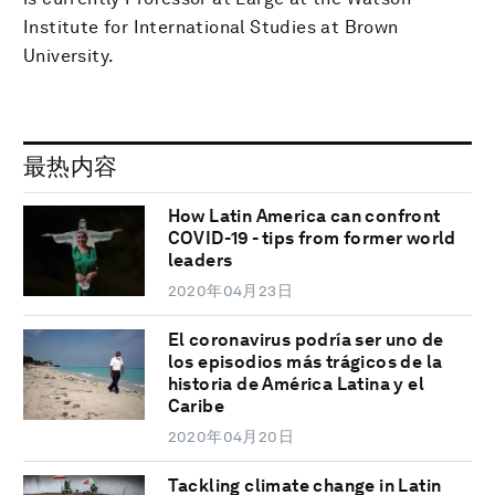
Institute for International Studies at Brown
University.
最热内容
How Latin America can confront
COVID-19 - tips from former world
leaders
2020年04月23日
El coronavirus podría ser uno de
los episodios más trágicos de la
historia de América Latina y el
Caribe
2020年04月20日
Tackling climate change in Latin