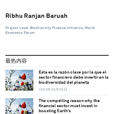
Ribhu Ranjan Baruah
‪Project Lead, Biodiversity Finance Initiative, World
Economic Forum
最热内容
Esta es la razón clave por la que el
sector financiero debe invertir en la
biodiversidad del planeta
2023年05月25日
The compelling reason why the
financial sector must invest in
boosting Earth's