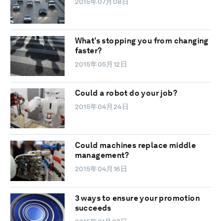
2015年07月08日
What’s stopping you from changing
faster?
2015年05月12日
Could a robot do your job?
2015年04月24日
Could machines replace middle
management?
2015年04月16日
3 ways to ensure your promotion
succeeds