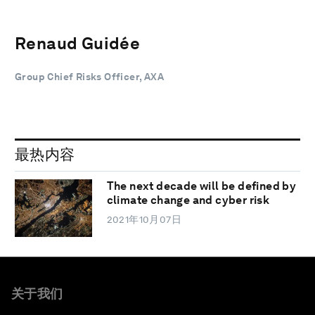
Renaud Guidée
Group Chief Risks Officer, AXA
最热内容
The next decade will be defined by
climate change and cyber risk
2021年10月07日
关于我们