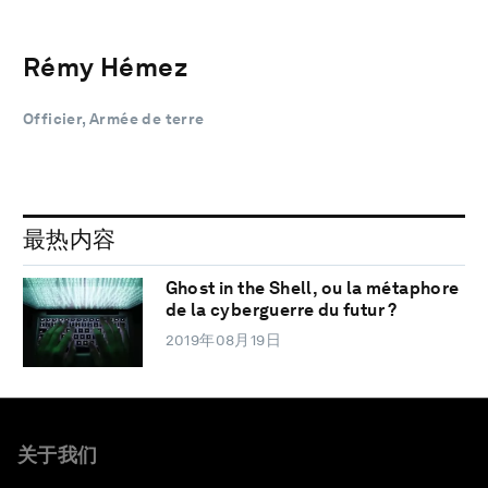
Rémy Hémez
Officier, Armée de terre
最热内容
Ghost in the Shell, ou la métaphore
de la cyberguerre du futur ?
2019年08月19日
关于我们