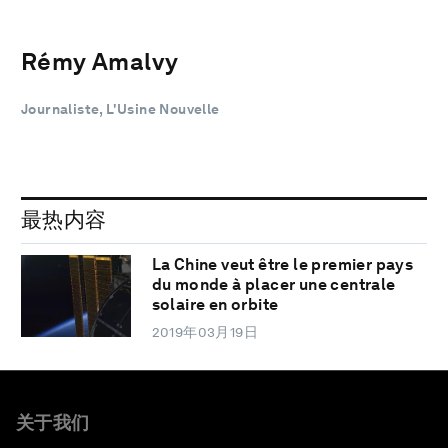
Rémy Amalvy
Journaliste, L'Usine Nouvelle
最热内容
La Chine veut être le premier pays
du monde à placer une centrale
solaire en orbite
2019年03月19日
关于我们