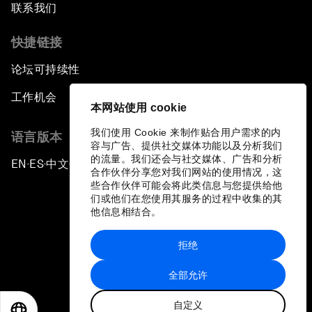
联系我们
快捷链接
论坛可持续性
工作机会
本网站使用 cookie
我们使用 Cookie 来制作贴合用户需求的内
语言版本
容与广告、提供社交媒体功能以及分析我们
的流量。我们还会与社交媒体、广告和分析
EN
ES
中文
日本語
▪
▪
▪
合作伙伴分享您对我们网站的使用情况，这
些合作伙伴可能会将此类信息与您提供给他
们或他们在您使用其服务的过程中收集的其
他信息相结合。
拒绝
隐私政策和服务条款
全部允许
站点地图
自定义
©
2026
世界经济论坛
EN
ES
中文
日本語