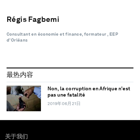
Régis Fagbemi
Consultant en économie et finance, formateur , EEP
d'Orléans
最热内容
Non, la corruption en Afrique n'est
pas une fatalité
2019年06月21日
关于我们