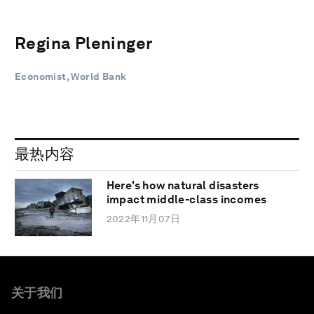
Regina Pleninger
Economist, World Bank
最热内容
Here's how natural disasters
impact middle-class incomes
2022年11月07日
关于我们