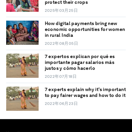
protect their crops
2025年03月25日
How digital payments bring new
economic opportunities for women
in rural India
2022年08月05日
7 expertos explican por qué es
importante pagar salarios más
justos y cómo hacerlo
2022年07月18日
7 experts explain why it's important
to pay fairer wages and how to do it
2022年06月23日