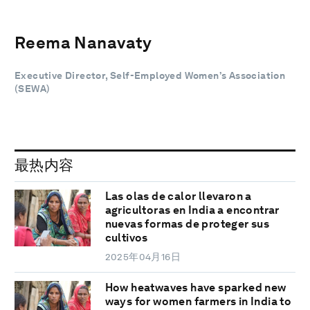
Reema Nanavaty
Executive Director, Self-Employed Women’s Association
(SEWA)
最热内容
Las olas de calor llevaron a
agricultoras en India a encontrar
nuevas formas de proteger sus
cultivos
2025年04月16日
How heatwaves have sparked new
ways for women farmers in India to