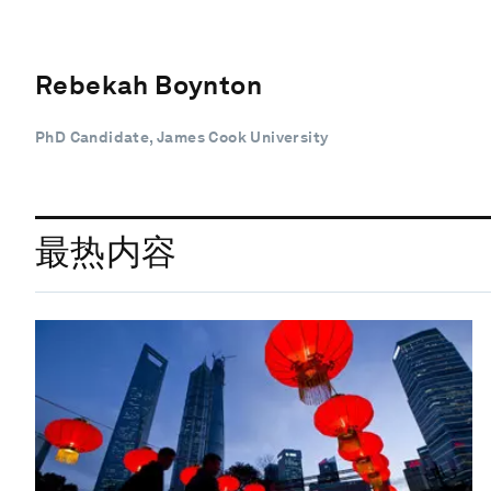
Rebekah Boynton
PhD Candidate, James Cook University
最热内容