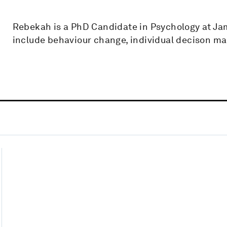
Rebekah is a PhD Candidate in Psychology at Jam
include behaviour change, individual decison ma