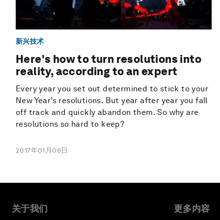
新兴技术
Here's how to turn resolutions into
reality, according to an expert
Every year you set out determined to stick to your
New Year’s resolutions. But year after year you fall
off track and quickly abandon them. So why are
resolutions so hard to keep?
2017年01月06日
关于我们
更多内容