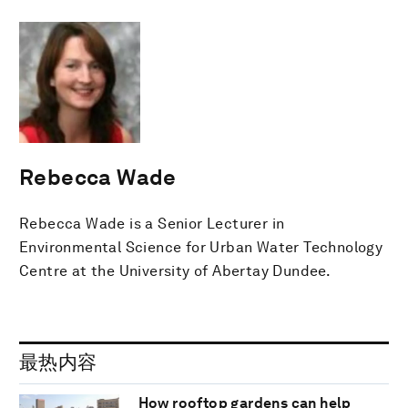
Rebecca Wade
Rebecca Wade is a Senior Lecturer in
Environmental Science for Urban Water Technology
Centre at the University of Abertay Dundee.
最热内容
How rooftop gardens can help