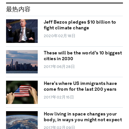
最热内容
Jeff Bezos pledges $10 billion to
fight climate change
2020年02月18日
These will be the world's 10 biggest
cities in 2030
2017年06月28日
Here's where US immigrants have
come from for the last 200 years
2017年02月15日
How living in space changes your
body, in ways you might not expect
2017年02月09日