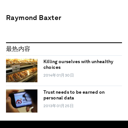
Raymond Baxter
最热内容
Killing ourselves with unhealthy
choices
2014年01月30日
Trust needs to be earned on
personal data
2013年01月25日