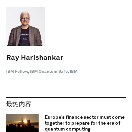
Ray Harishankar
IBM Fellow, IBM Quantum Safe, IBM
最热内容
Europe's finance sector must come
together to prepare for the era of
quantum computing