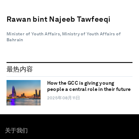
Rawan bint Najeeb Tawfeeqi
Minister of Youth Affairs, Ministry of Youth Affairs of
Bahrain
最热内容
How the GCC is giving young
people a central role in their future
2025年08月11日
关于我们