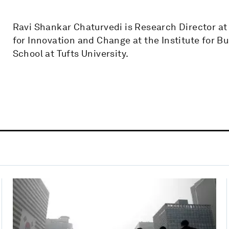
Ravi Shankar Chaturvedi is Research Director at
for Innovation and Change at the Institute for Bu
School at Tufts University.