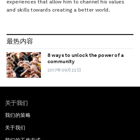
experiences that allow him to channel his values
and skills towards creating a better world.
最热内容
8 ways to unlock the power of a
community
2017年09月22日
关于我们
我们的策略
关于我们