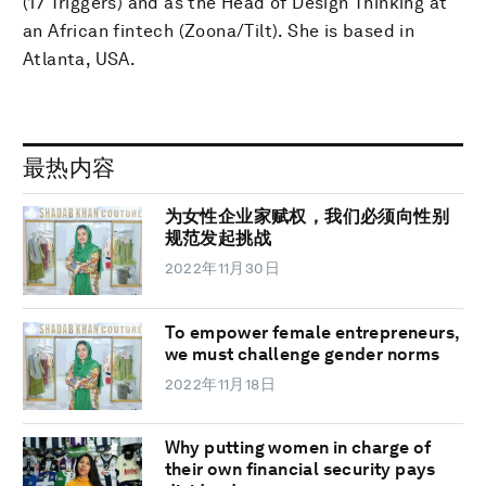
(17 Triggers) and as the Head of Design Thinking at
an African fintech (Zoona/Tilt). She is based in
Atlanta, USA.
最热内容
为女性企业家赋权，我们必须向性别
规范发起挑战
2022年11月30日
To empower female entrepreneurs,
we must challenge gender norms
2022年11月18日
Why putting women in charge of
their own financial security pays