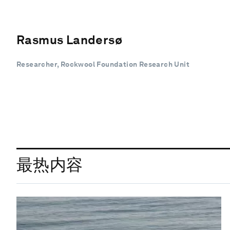
Rasmus Landersø
Researcher, Rockwool Foundation Research Unit
最热内容