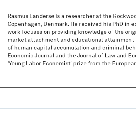
Rasmus Landersø is a researcher at the Rockwoo
Copenhagen, Denmark. He received his PhD in ec
work focuses on providing knowledge of the origin
market attachment and educational attainment 
of human capital accumulation and criminal beha
Economic Journal and the Journal of Law and E
'Young Labor Economist' prize from the European