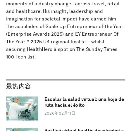
moments of industry change - across travel, retail
and healthcare. His insight, leadership and
imagination for societal impact have earned him
the accolades of Scale Up Entrepreneur of the Year
(Enterprise Awards 2025) and EY Entrepreneur Of
The Year™ 2025 UK regional finalist – whilst
securing HealthHero a spot on The Sunday Times
100 Tech list.
最热内容
Escalar la salud virtual: una hoja de
ruta hacia el éxito
2026年02月11日
Scaling virtual health: developing a