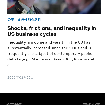
公平、多样性和包容性
Shocks, frictions, and inequality in
US business cycles
Inequality in income and wealth in the US has
substantially increased since the 1980s and is
frequently the subject of contemporary public
debate (e.g. Piketty and Saez 2003, Kopczuk et
a...
2020年02月27日