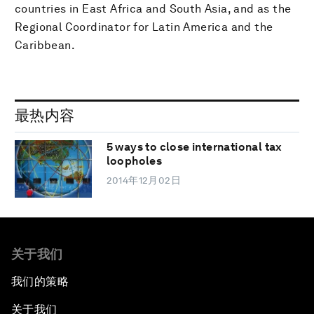
countries in East Africa and South Asia, and as the
Regional Coordinator for Latin America and the
Caribbean.
最热内容
5 ways to close international tax
loopholes
2014年12月02日
关于我们
我们的策略
关于我们