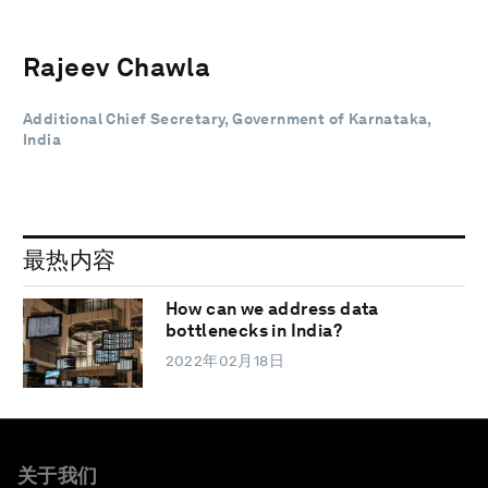
Rajeev Chawla
Additional Chief Secretary, Government of Karnataka,
India
最热内容
How can we address data
bottlenecks in India?
2022年02月18日
关于我们