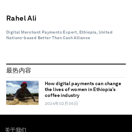
Rahel Ali
Digital Merchant Payments Expert, Ethiopia, United
Nations-based Better Than Cash Alliance
最热内容
How digital payments can change
the lives of women in Ethiopia’s
coffee industry
2024年02月05日
关于我们